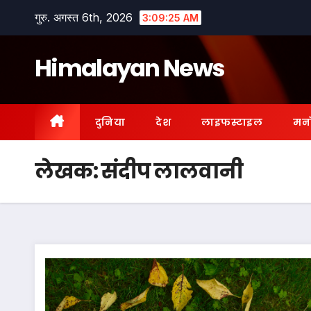
Skip
गुरु. अगस्त 6th, 2026
3:09:27 AM
to
content
Himalayan News
दुनिया
देश
लाइफस्टाइल
मन
लेखक:
संदीप लालवानी