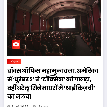
मनोरंजन
बॉक्स ऑफिस महामुकाबला: अमेरिका
में ‘धुरंधर 2’ ने ‘टॉक्सिक’ को पछाड़ा,
वहीं घरेलू सिनेमाघरों में ‘थाई किज़वी’
का जलवा
3 मार्च 2026
महेश लाल