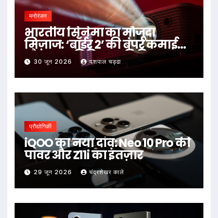
मनोरंजन
भारतीय सिनेमा का मौजूदा
मिज़ाज: ‘बॉर्डर 2’ की बंपर कमाई
और NTR-त्रिविक्रम की फिल्म पर
30 जून 2026
यशपाल चड्ढा
छिड़ा विवाद
प्रौद्योगिकी
iQOO का नया दांव: Neo 10 Pro की
पावर और Z11i का इंतज़ार
29 जून 2026
चंद्रशेखर काले