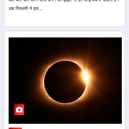
अब रियलमी ने इस…