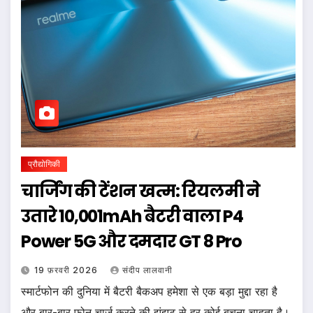
प्रौद्योगिकी
चार्जिंग की टेंशन खत्म: रियलमी ने
उतारे 10,001mAh बैटरी वाला P4
Power 5G और दमदार GT 8 Pro
19 फ़रवरी 2026
संदीप लालवानी
स्मार्टफोन की दुनिया में बैटरी बैकअप हमेशा से एक बड़ा मुद्दा रहा है
और बार-बार फोन चार्ज करने की झंझट से हर कोई बचना चाहता है।