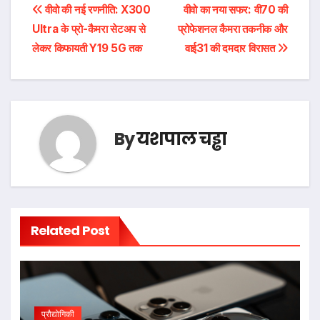
पोस्ट
वीवो की नई रणनीति: X300
वीवो का नया सफर: वी70 की
Ultra के प्रो-कैमरा सेटअप से
प्रोफेशनल कैमरा तकनीक और
नेविगेशन
लेकर किफायती Y19 5G तक
वाई31 की दमदार विरासत
By
यशपाल चड्ढा
Related Post
प्रौद्योगिकी