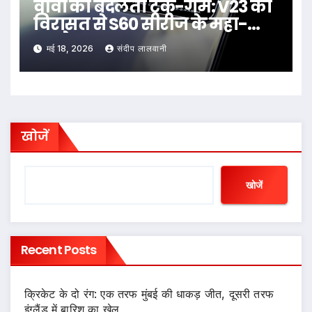
वीवो का बदलता टेक-गेम: V23 की
विरासत से S60 सीरीज के महा-
अपग्रेड तक
मई 18, 2026
संदीप लालवानी
खोजें
खोजें
Recent Posts
क्रिकेट के दो रंग: एक तरफ मुंबई की धाकड़ जीत, दूसरी तरफ
इंग्लैंड में बारिश का खेल