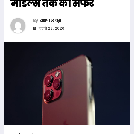
मॉडल्स तक का सफर
By
यशपाल चड्ढा
फरवरी 23, 2026