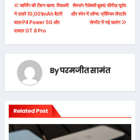
पोस्ट
चार्जिंग की टेंशन खत्म: रियलमी
सैमसंग गैलेक्सी बुक6 सीरीज़ यूरोप
ने उतारे 10,001mAh बैटरी
और स्पेन में लॉन्च: प्रीमियम लैपटॉप
नेविगेशन
वाला P4 Power 5G और
सेगमेंट में नई छलांग
दमदार GT 8 Pro
By
परमजीत सामंत
Related Post