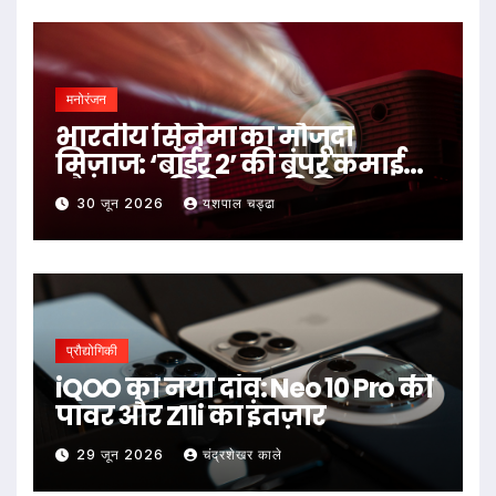
मनोरंजन
भारतीय सिनेमा का मौजूदा
मिज़ाज: ‘बॉर्डर 2’ की बंपर कमाई
और NTR-त्रिविक्रम की फिल्म पर
30 जून 2026
यशपाल चड्ढा
छिड़ा विवाद
प्रौद्योगिकी
iQOO का नया दांव: Neo 10 Pro की
पावर और Z11i का इंतज़ार
29 जून 2026
चंद्रशेखर काले