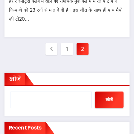
हरारे स्पोर्ट्स क्लब में खेले गए रोमांचक मुकाबले में भारतीय टीम ने
जिम्बाब्वे को 23 रनों से मात दे दी है। इस जीत के साथ ही पांच मैचों
की टी20…
Posts
1
2
pagination
खोजें
खोजें
Recent Posts