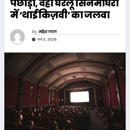
पछाड़ा, वहीं घरेलू सिनेमाघरों
में ‘थाई किज़वी’ का जलवा
By
महेश लाल
मार्च 3, 2026